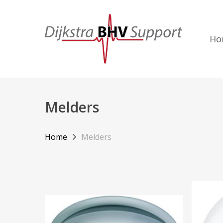
Skip
to
main
Ho
content
Melders
Home
Melders