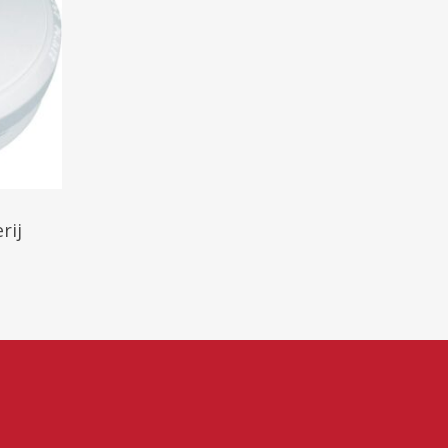
agen
rij