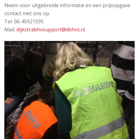
Neem voor uitgebreide informatie en een prijsopgave
contact met ons op.
Tel: 06-45921595
Mail:
dijkstrabhvsupport@dbhvs.nl