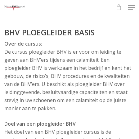
Skip
Men
to
Close
main
Menu
content
BHV PLOEGLEIDER BASIS
Over de cursus:
De cursus ploegleider BHV is er voor om leiding te
geven aan BHV’ers tijdens een calamiteit. Een
ploegleider BHV is werkzaam in het bedrijf en kent het
gebouw, de risico’s, BHV procedures en de kwaliteiten
van de BHV’ers. U beschikt als ploegleider BHV over
leidinggevende, besluitvaardige capaciteiten en staat
stevig in uw schoenen om een calamiteit op de juiste
manier aan te pakken.
Doel van een ploegleider BHV
Het doel van een BHV ploegleider cursus is de