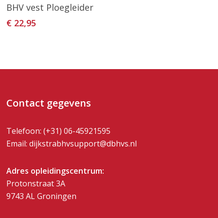
Toevoegen Aan
BHV vest Ploegleider
Winkelwagen
€
22,95
Contact gegevens
Telefoon:
(+31) 06-45921595
Email:
dijkstrabhvsupport@dbhvs.nl
Adres opleidingscentrum:
Protonstraat 3A
9743 AL Groningen