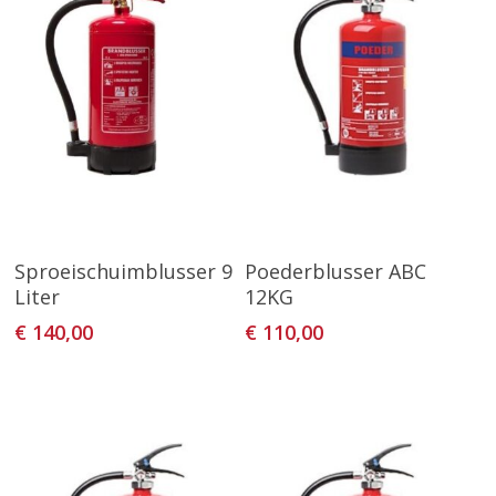
Toevoegen Aan
Toevoegen Aan
Sproeischuimblusser 9
Poederblusser ABC
Winkelwagen
Winkelwagen
Liter
12KG
€
140,00
€
110,00