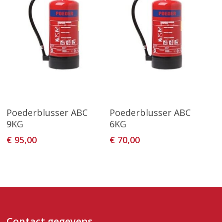
Toevoegen Aan
Toevoegen Aan
Poederblusser ABC
Poederblusser ABC
Winkelwagen
Winkelwagen
9KG
6KG
€
95,00
€
70,00
Contact gegevens